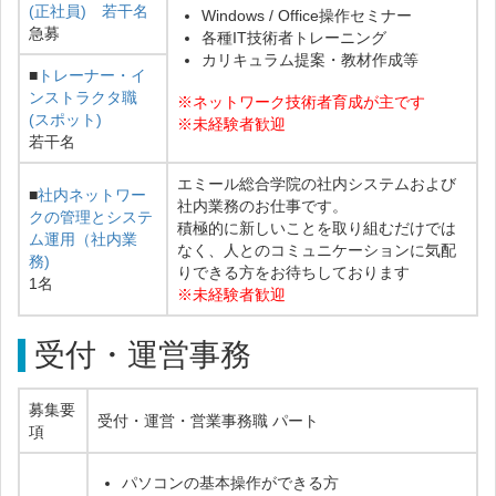
(正社員) 若干名
Windows / Office操作セミナー
急募
各種IT技術者トレーニング
カリキュラム提案・教材作成等
■
トレーナー・イ
ンストラクタ職
※ネットワーク技術者育成が主です
(スポット)
※未経験者歓迎
若干名
エミール総合学院の社内システムおよび
■
社内ネットワー
社内業務のお仕事です。
クの管理とシステ
積極的に新しいことを取り組むだけでは
ム運用（社内業
なく、人とのコミュニケーションに気配
務)
りできる方をお待ちしております
1名
※未経験者歓迎
受付・運営事務
募集要
受付・運営・営業事務職 パート
項
パソコンの基本操作ができる方