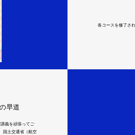
各コースを修了さ
の早道
び講義を頑張ってご
、国土交通省（航空